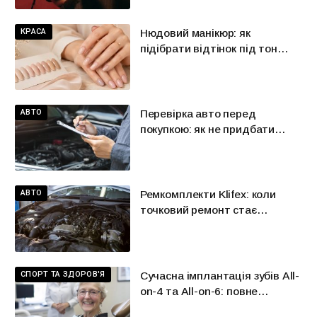
КРАСА
Нюдовий манікюр: як
підібрати відтінок під тон
шкіри
АВТО
Перевірка авто перед
покупкою: як не придбати
красиву проблему
АВТО
Ремкомплекти Klifex: коли
точковий ремонт стає
розумнішою альтернативою
великій заміні
СПОРТ ТА ЗДОРОВ'Я
Сучасна імплантація зубів All-
on-4 та All-on-6: повне
відновлення усмішки в Києві