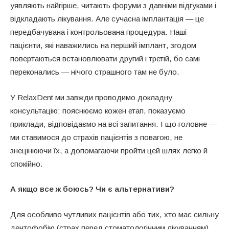
уявляють найгірше, читають форуми з давніми відгуками і
відкладають лікування. Але сучасна імплантація — це
передбачувана і контрольована процедура. Наші
пацієнти, які наважились на перший імплант, згодом
повертаються встановлювати другий і третій, бо самі
переконались — нічого страшного там не було.
У RelaxDent ми завжди проводимо докладну
консультацію: пояснюємо кожен етап, показуємо
приклади, відповідаємо на всі запитання. І що головне —
ми ставимося до страхів пацієнтів з повагою, не
знецінюючи їх, а допомагаючи пройти цей шлях легко й
спокійно.
А якщо все ж боюсь? Чи є альтернативи?
Для особливо чутливих пацієнтів або тих, хто має сильну
дентофобію (страх перед стоматологічним лікуванням),