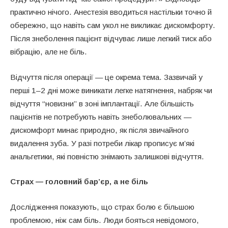
практично нічого. Анестезія вводиться настільки точно й
обережно, що навіть сам укол не викликає дискомфорту.
Після знеболення пацієнт відчуває лише легкий тиск або
вібрацію, але не біль.
Відчуття після операції — це окрема тема. Зазвичай у
перші 1–2 дні може виникати легке натягнення, набряк чи
відчуття “новизни” в зоні імплантації. Але більшість
пацієнтів не потребують навіть знеболювальних —
дискомфорт минає природно, як після звичайного
видалення зуба. У разі потреби лікар прописує м’які
анальгетики, які повністю знімають залишкові відчуття.
Страх — головний бар’єр, а не біль
Дослідження показують, що страх болю є більшою
проблемою, ніж сам біль. Люди бояться невідомого,