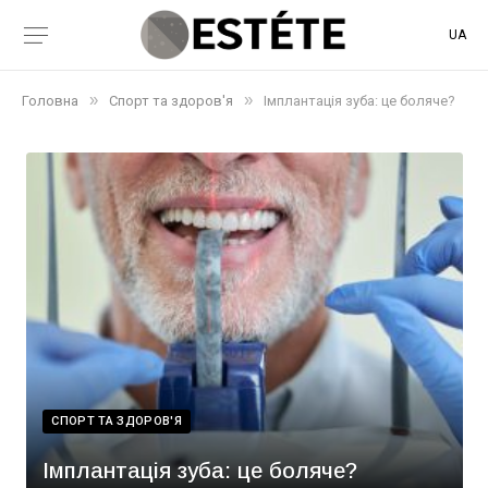
UA
»
»
Головна
Спорт та здоров'я
Імплантація зуба: це боляче?
СПОРТ ТА ЗДОРОВ'Я
Імплантація зуба: це боляче?