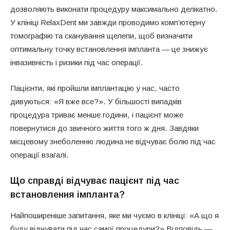
дозволяють виконати процедуру максимально делікатно.
У клініці RelaxDent ми завжди проводимо комп’ютерну
томографію та сканування щелепи, щоб визначити
оптимальну точку встановлення імпланта — це знижує
інвазивність і ризики під час операції.
Пацієнти, які пройшли імплантацію у нас, часто
дивуються: «Я вже все?». У більшості випадків
процедура триває менше години, і пацієнт може
повернутися до звичного життя того ж дня. Завдяки
місцевому знеболенню людина не відчуває болю під час
операції взагалі.
Що справді відчуває пацієнт під час
встановлення імпланта?
Найпоширеніше запитання, яке ми чуємо в клініці: «А що я
буду відчувати під час самої процедури?» Відповідь —