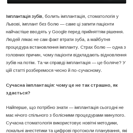
Імплантація зубів
, болить імплантація, стоматологія у
Львові, імплант без болю — саме ці запити пацієнти
найчастіше вводять у Google перед прийняттям рішення.
Людей лякає не сам факт втрати зуба, а майбутня
процедура встановлення імпланту. Страх болю — одна з
головних причин, чому пацієнти відкладають відновлення
зубів на потім. Та чи справді імплантація — це боляче? У
цій статті розберемося чесно й по-сучасному.
Сучасна імплантація: чому це не так страшно, як
здається?
Найперше, що потрібно знати — імплантація сьогодні не
має нічого спільного з болісними процедурами минулого.
Сучасна стоматологія використовує новітні методики,
локальні анестетики та цифрові протоколи планування, які