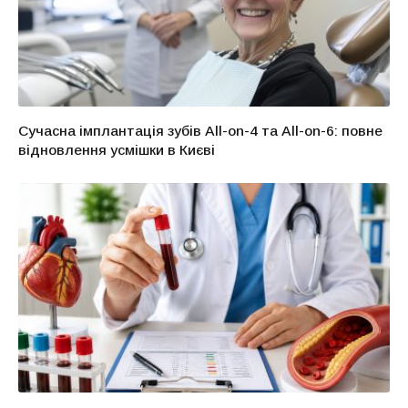
Сучасна імплантація зубів All-on-4 та All-on-6: повне
відновлення усмішки в Києві