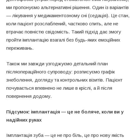
ми пропонуємо альтернативні рішення. Один із варіантів
— лікування у медикаментозному сні (седація). Це стан,
коли пацієнт розслаблений, частково спить, але не
втрачає повністю свідомість. Такий підхід дає змогу
пройти імплантацію взагалі без будь-яких емоційних
переживань.
Також ми завжди узгоджуємо детальний план
післяопераційного супроводу: розписуємо графік
знеболення, догляду та контрольних візитів. Пацієнт
почувається впевнено не лише в кріслі, а й після
повернення додому.
Підсумок: імплантація — це не боляче, коли ви у
надійних руках
Імплантація зуба — це не про біль, це про нову якість