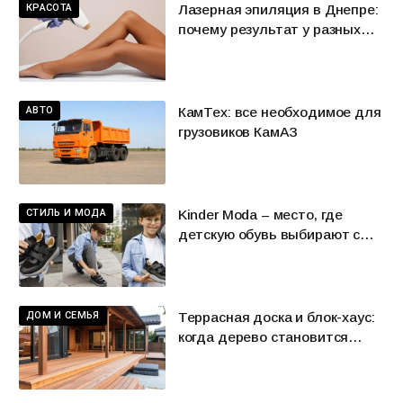
КРАСОТА
Лазерная эпиляция в Днепре:
почему результат у разных
людей может отличаться
АВТО
КамТех: все необходимое для
грузовиков КамАЗ
СТИЛЬ И МОДА
Kinder Moda – место, где
детскую обувь выбирают с
удовольствием
ДОМ И СЕМЬЯ
Террасная доска и блок-хаус:
когда дерево становится
характером пространства