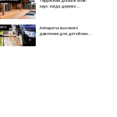
Террасная доска и блок-
хаус: когда дерево
становится характером
пространства
Аппараты высокого
АВТО
давления для детейлинга:
эффективная мойка без
риска для кузова