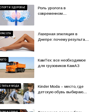
Роль уролога в
СПОРТ И ЗДОРОВЬЕ
современном
здравоохранении
Лазерная эпиляция в
КРАСОТА
Днепре: почему результат
у разных людей может
отличаться
КамТех: все необходимое
АВТО
для грузовиков КамАЗ
Kinder Moda – место, где
СТИЛЬ И МОДА
детскую обувь выбирают с
удовольствием
ДОМ И СЕМЬЯ