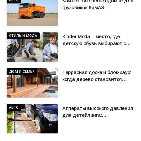
КамТех: все необходимое для
грузовиков КамАЗ
СТИЛЬ И МОДА
Kinder Moda – место, где
детскую обувь выбирают с
удовольствием
ДОМ И СЕМЬЯ
Террасная доска и блок-хаус:
когда дерево становится
характером пространства
АВТО
Аппараты высокого давления
для детейлинга:
эффективная мойка без риска
для кузова