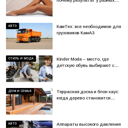
почему результат у разных
людей может отличаться
АВТО
КамТех: все необходимое для
грузовиков КамАЗ
СТИЛЬ И МОДА
Kinder Moda – место, где
детскую обувь выбирают с
удовольствием
ДОМ И СЕМЬЯ
Террасная доска и блок-хаус:
когда дерево становится
характером пространства
АВТО
Аппараты высокого давления