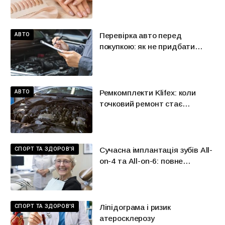
шкіри
АВТО
Перевірка авто перед
покупкою: як не придбати
красиву проблему
АВТО
Ремкомплекти Klifex: коли
точковий ремонт стає
розумнішою альтернативою
великій заміні
СПОРТ ТА ЗДОРОВ'Я
Сучасна імплантація зубів All-
on-4 та All-on-6: повне
відновлення усмішки в Києві
СПОРТ ТА ЗДОРОВ'Я
Ліпідограма і ризик
атеросклерозу