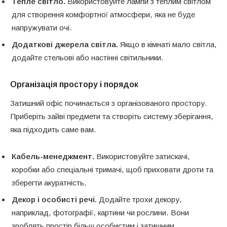
Тепле світло.
Використовуйте лампи з теплим світлом
для створення комфортної атмосфери, яка не буде
напружувати очі.
Додаткові джерела світла.
Якщо в кімнаті мало світла,
додайте стельові або настінні світильники.
Організація простору і порядок
Затишний офіс починається з організованого простору.
Приберіть зайві предмети та створіть систему зберігання,
яка підходить саме вам.
Кабель-менеджмент.
Використовуйте затискачі,
коробки або спеціальні тримачі, щоб приховати дроти та
зберегти акуратність.
Декор і особисті речі.
Додайте трохи декору,
наприклад, фотографії, картини чи рослини. Вони
зроблять простір більш особистим і затишним.