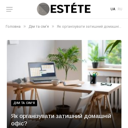
UA
RU
»
»
Головна
Дім та сім'я
Як організувати затишний домашній офіс?
ДІМ ТА СІМ'Я
Як організувати затишний домашній
офіс?