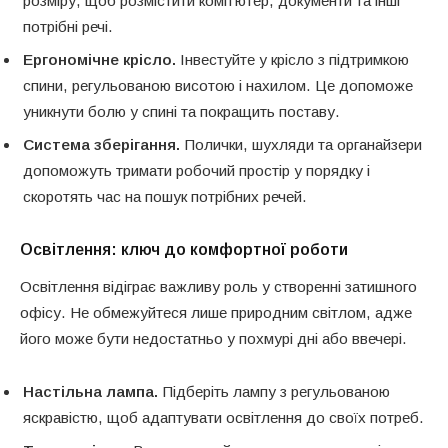
розміру, щоб розмістити комп’ютер, документи та інші
потрібні речі.
Ергономічне крісло.
Інвестуйте у крісло з підтримкою
спини, регульованою висотою і нахилом. Це допоможе
уникнути болю у спині та покращить поставу.
Система зберігання.
Полички, шухляди та органайзери
допоможуть тримати робочий простір у порядку і
скоротять час на пошук потрібних речей.
Освітлення: ключ до комфортної роботи
Освітлення відіграє важливу роль у створенні затишного
офісу. Не обмежуйтеся лише природним світлом, адже
його може бути недостатньо у похмурі дні або ввечері.
Настільна лампа.
Підберіть лампу з регульованою
яскравістю, щоб адаптувати освітлення до своїх потреб.