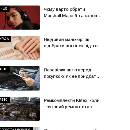
Чому варто обрати
ІНШЕ
Marshall Major 5 та колонку
Marshall?
Нюдовий манікюр: як
КРАСА
підібрати відтінок під тон
шкіри
Перевірка авто перед
АВТО
покупкою: як не придбати
красиву проблему
Ремкомплекти Klifex: коли
АВТО
точковий ремонт стає
розумнішою
альтернативою великій
заміні
СПОРТ ТА ЗДОРОВ'Я