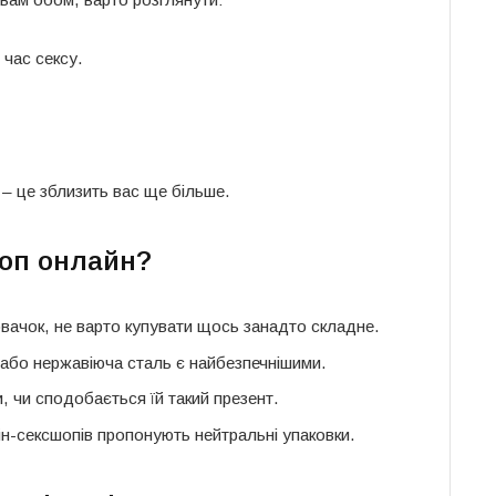
 час сексу.
 – це зблизить вас ще більше.
шоп онлайн?
вачок, не варто купувати щось занадто складне.
о або нержавіюча сталь є найбезпечнішими.
, чи сподобається їй такий презент.
н-сексшопів пропонують нейтральні упаковки.