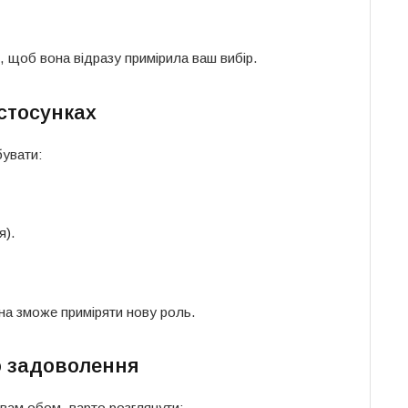
 щоб вона відразу примірила ваш вибір.
 стосунках
бувати:
я).
на зможе приміряти нову роль.
го задоволення
вам обом, варто розглянути: