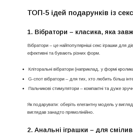
ТОП-5 ідей подарунків із се
1. Вібратори – класика, яка за
Вібратори – це найпопулярніші секс іграшки для дівч
ефективні та бувають різних форм.
Кліторальні вібратори (наприклад, у формі кролика
G-спот вібратори – для тих, хто любить більш інте
Пальчикові стимулятори – компактні та дуже зручн
Як подарувати: оберіть елегантну модель у вигля
виглядав занадто прямолінійно.
2. Анальні іграшки – для сміли