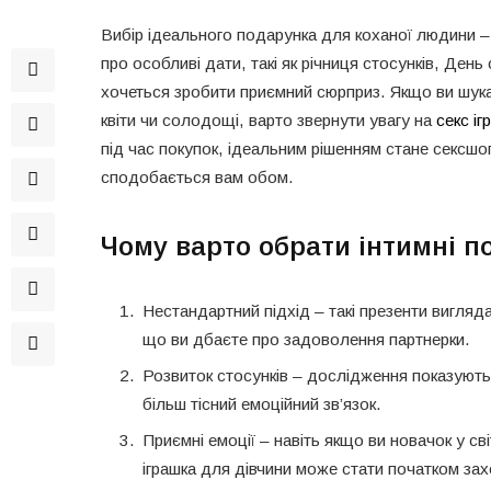
Вибір ідеального подарунка для коханої людини 
про особливі дати, такі як річниця стосунків, Ден
хочеться зробити приємний сюрприз. Якщо ви шукає
квіти чи солодощі, варто звернути увагу на
секс іг
під час покупок, ідеальним рішенням стане сексшо
сподобається вам обом.
Чому варто обрати інтимні п
Нестандартний підхід – такі презенти вигляда
що ви дбаєте про задоволення партнерки.
Розвиток стосунків – дослідження показують,
більш тісний емоційний зв’язок.
Приємні емоції – навіть якщо ви новачок у сві
іграшка для дівчини може стати початком з