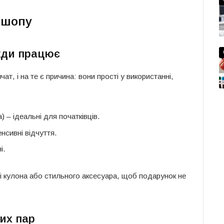
ксшопу
вжди працює
ат, і на те є причина: вони прості у використанні,
) – ідеальні для початківців.
нсивні відчуття.
і.
ді кулона або стильного аксесуара, щоб подарунок не
вих пар