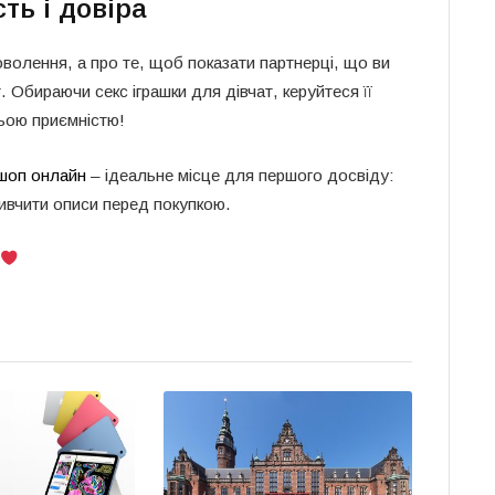
ть і довіра
оволення, а про те, щоб показати партнерці, що ви
т. Обираючи секс іграшки для дівчат, керуйтеся її
ньою приємністю!
шоп онлайн
– ідеальне місце для першого досвіду:
вивчити описи перед покупкою.