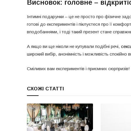
Висновок: головне – відкритіс
Інтимні подарунки – це не просто про фізичне зад
готові до експериментів і піклуєтеся про її комфор
вподобаннями, і тоді такий презент стане справж
А якщо ви ще ніколи не купували подібні речі,
секс
широкий вибір, анонімність і можливість спокійно 
Сміливих вам експериментів і приємних сюрпризів!
СХОЖІ СТАТТІ