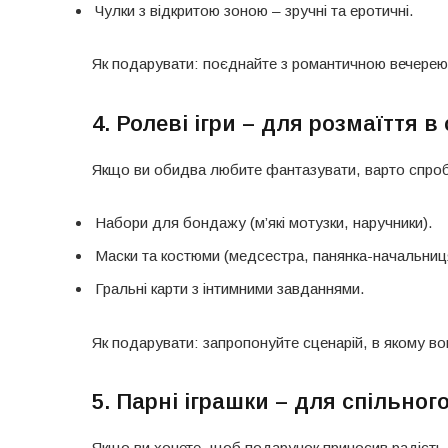
Чулки з відкритою зоною – зручні та еротичні.
Як подарувати: поєднайте з романтичною вечерею,
4. Ролеві ігри – для розмаїття в
Якщо ви обидва любите фантазувати, варто спро
Набори для бондажу (м’які мотузки, наручники).
Маски та костюми (медсестра, панянка-начальниц
Гральні карти з інтимними завданнями.
Як подарувати: запропонуйте сценарій, в якому во
5. Парні іграшки – для спільно
Якщо ви хочете, щоб подарунок приносив радість 