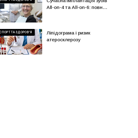
Сучасна імплантація зубів
All-on-4 та All-on-6: повне
відновлення усмішки в
Києві
Ліпідограма і ризик
СПОРТ ТА ЗДОРОВ'Я
атеросклерозу