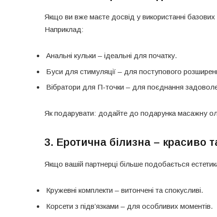
Якщо ви вже маєте досвід у використанні базових
Наприклад:
Анальні кульки – ідеальні для початку.
Буси для стимуляції – для поступового розширен
Вібратори для П-точки – для поєднання задовол
Як подарувати: додайте до подарунка масажну о
3. Еротична білизна – красиво т
Якщо вашій партнерці більше подобається естетика,
Кружевні комплекти – витончені та спокусливі.
Корсети з підв’язками – для особливих моментів.