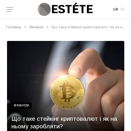
UA
RU
»
»
Головна
Фінанси
Що таке стейкінг криптовалют і як на ньому заробляти?
ФІНАНСИ
Що таке стейкінг криптовалют і як на
ньому заробляти?