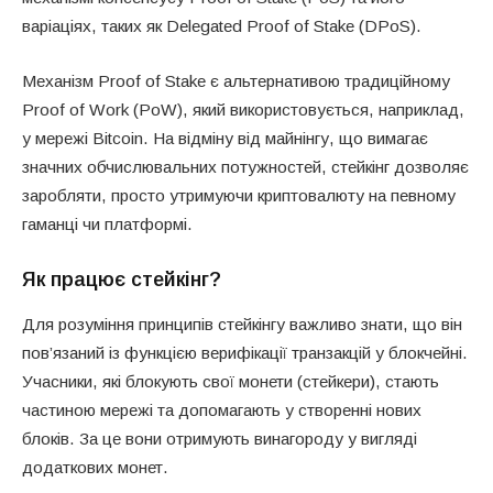
варіаціях, таких як Delegated Proof of Stake (DPoS).
Механізм Proof of Stake є альтернативою традиційному
Proof of Work (PoW), який використовується, наприклад,
у мережі Bitcoin. На відміну від майнінгу, що вимагає
значних обчислювальних потужностей, стейкінг дозволяє
заробляти, просто утримуючи криптовалюту на певному
гаманці чи платформі.
Як працює стейкінг?
Для розуміння принципів стейкінгу важливо знати, що він
пов’язаний із функцією верифікації транзакцій у блокчейні.
Учасники, які блокують свої монети (стейкери), стають
частиною мережі та допомагають у створенні нових
блоків. За це вони отримують винагороду у вигляді
додаткових монет.