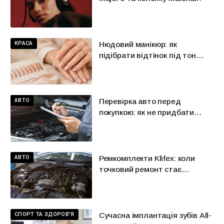
КРАСА
Нюдовий манікюр: як
підібрати відтінок під тон
шкіри
АВТО
Перевірка авто перед
покупкою: як не придбати
красиву проблему
АВТО
Ремкомплекти Klifex: коли
точковий ремонт стає
розумнішою альтернативою
великій заміні
СПОРТ ТА ЗДОРОВ'Я
Сучасна імплантація зубів All-