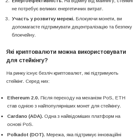
Енергоефективність.
На відміну від майнінгу, стейкінг
не потребує великих енергетичних витрат.
Участь у розвитку мережі.
Блокуючи монети, ви
допомагаєте підтримувати децентралізацію та безпеку
блокчейну.
Які криптовалюти можна використовувати
для стейкінгу?
На ринку існує безліч криптовалют, які підтримують
стейкінг. Серед них:
Ethereum 2.0.
Після переходу на механізм PoS, ETH
став однією з найпопулярніших монет для стейкінгу.
Cardano (ADA).
Одна з найвідоміших платформ на
основі PoS.
Polkadot (DOT).
Мережа, яка підтримує інноваційні