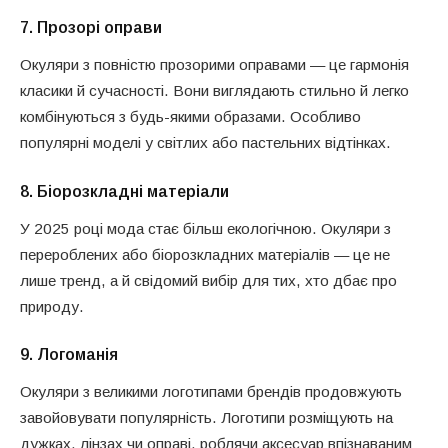
7.
Прозорі оправи
Окуляри з повністю прозорими оправами — це гармонія
класики й сучасності. Вони виглядають стильно й легко
комбінуються з будь-якими образами. Особливо
популярні моделі у світлих або пастельних відтінках.
8.
Біорозкладні матеріали
У 2025 році мода стає більш екологічною. Окуляри з
перероблених або біорозкладних матеріалів — це не
лише тренд, а й свідомий вибір для тих, хто дбає про
природу.
9.
Логоманія
Окуляри з великими логотипами брендів продовжують
завойовувати популярність. Логотипи розміщують на
дужках, лінзах чи оправі, роблячи аксесуар впізнаваним