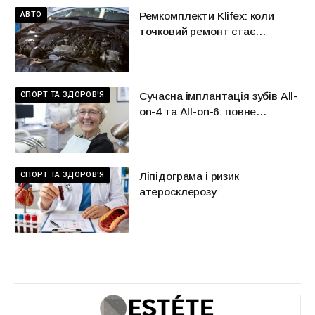
АВТО
Ремкомплекти Klifex: коли
точковий ремонт стає
розумнішою альтернативою
великій заміні
СПОРТ ТА ЗДОРОВ'Я
Сучасна імплантація зубів All-
on-4 та All-on-6: повне
відновлення усмішки в Києві
СПОРТ ТА ЗДОРОВ'Я
Ліпідограма і ризик
атеросклерозу